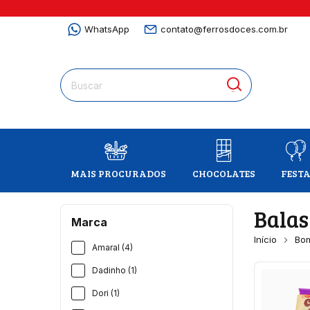
WhatsApp
contato@ferrosdoces.com.br
MAIS PROCURADOS
CHOCOLATES
FEST
Balas
Marca
Início
Bo
Amaral (4)
Dadinho (1)
Dori (1)