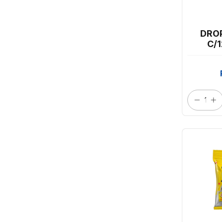
DROP
C/