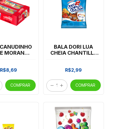
 CANUDINHO
BALA DORI LUA
LE MORANGO
CHEIA CHANTILLY
O COLORIDO
100G
C/12
R$8,69
R$2,99
COMPRAR
COMPRAR