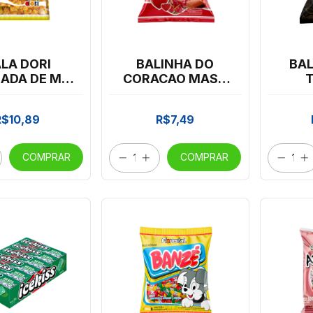
LA DORI
BALINHA DO
BA
ADA DE MEL
CORACAO MAST
600G
100G
CHOC
CA
R$10,89
R$7,49
COMPRAR
COMPRAR