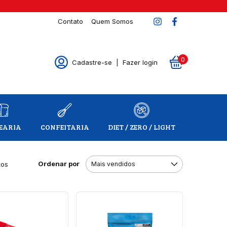
Contato
Quem Somos
0
Cadastre-se
|
Fazer login
EARIA
CONFEITARIA
DIET / ZERO / LIGHT
Ordenar por
tos