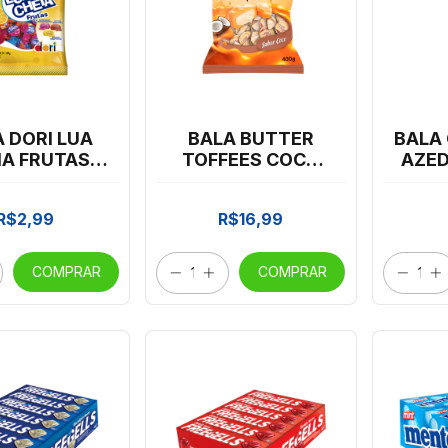
 DORI LUA
BALA BUTTER
BALA
IA FRUTAS
TOFFEES COCO
AZED
100G
400G
MOR 
R$2,99
R$16,99
COMPRAR
COMPRAR