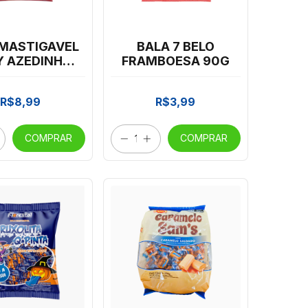
 MASTIGAVEL
BALA 7 BELO
Y AZEDINHA
FRAMBOESA 90G
URTE 500G
R$8,99
R$3,99
COMPRAR
COMPRAR