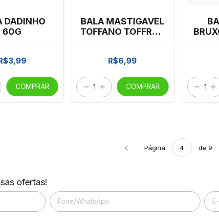
A DADINHO
BALA MASTIGAVEL
BA
60G
TOFFANO TOFFRUT
BRUX
SORTIDA 400G
LI
R$3,99
R$6,99
COMPRAR
COMPRAR
Página
de 9
sas ofertas!