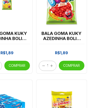
 GOMA KUKY
BALA GOMA KUKY
INHA BOLIX
AZEDINHA BOLIX
70GR *CP03
CEREJA 70GR
*CP03
R$1,89
R$1,89
COMPRAR
COMPRAR