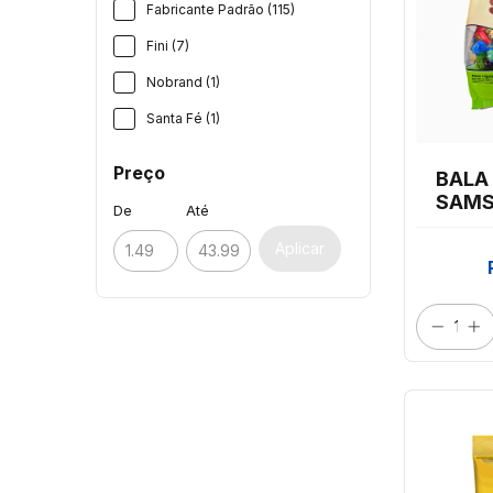
Fabricante Padrão (115)
Fini (7)
Nobrand (1)
Santa Fé (1)
Preço
BALA
SAMS
De
Até
SOR
Aplicar