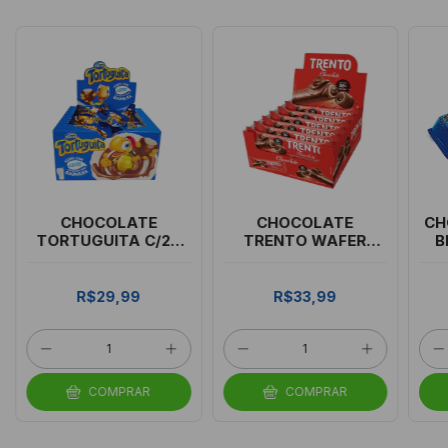
CHOCOLATE
CHOCOLATE
CH
TORTUGUITA C/24
TRENTO WAFER
B
AO LEITE/BAUNI
CHOCOLATE AO
LEITE C/16
R$29,99
R$33,99
COMPRAR
COMPRAR