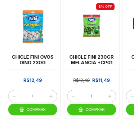
8
%
OFF
CHICLE FINI OVOS
CHICLE FINI 230GR
CH
DINO 230G
MELANCIA *CP01
R$12,49
R$12,49
R$11,49
COMPRAR
COMPRAR