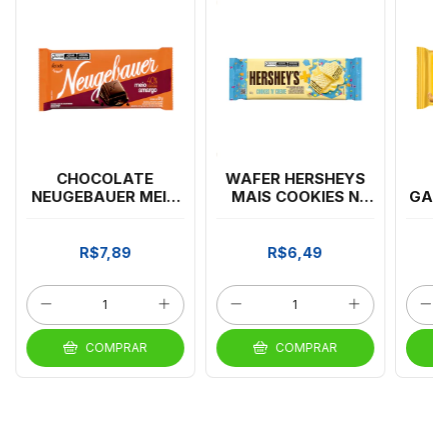
CHOCOLATE
WAFER HERSHEYS
C
NEUGEBAUER MEIO
MAIS COOKIES N
GAR
AMARGO 80G
CREME
R$7,89
R$6,49
COMPRAR
COMPRAR