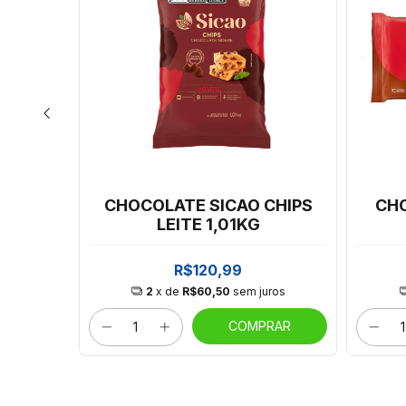
N EM
CHOCOLATE SICAO CHIPS
CH
05KG
LEITE 1,01KG
R$120,99
2
x de
R$60,50
sem juros
RAR
COMPRAR