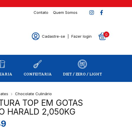
Contato
Quem Somos
0
Cadastre-se
|
Fazer login
EARIA
CONFEITARIA
DIET / ZERO / LIGHT
ates
Chocolate Culinário
TURA TOP EM GOTAS
O HARALD 2,050KG
49