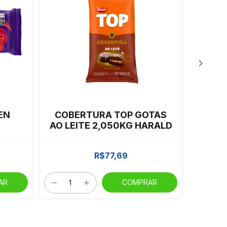
EN
COBERTURA TOP GOTAS
CH
AO LEITE 2,050KG HARALD
GOT
R$77,69
AR
COMPRAR