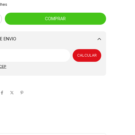
lhes
E ENVIO
Alterar CEP
CALCULAR
 CEP