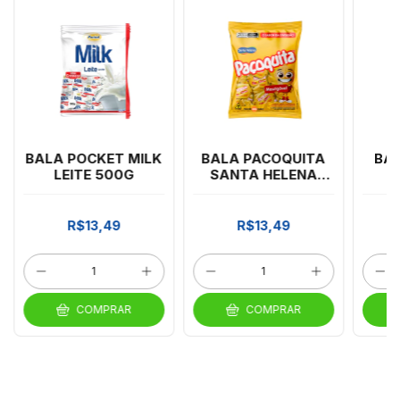
BALA POCKET MILK
BALA PACOQUITA
BAL
LEITE 500G
SANTA HELENA
500G
C
SO
R$13,49
R$13,49
COMPRAR
COMPRAR