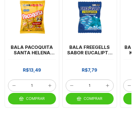
BALA PACOQUITA
BALA FREEGELLS
BAL
SANTA HELENA
SABOR EUCALIPTO
KI
500G
475G
SO
R$13,49
R$7,79
COMPRAR
COMPRAR