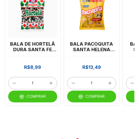
BALA DE HORTELÃ
BALA PACOQUITA
BAL
DURA SANTA FE
SANTA HELENA
S
600G
500G
F
R$8,99
R$13,49
COMPRAR
COMPRAR